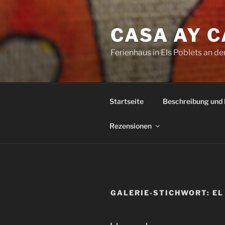
Zum
Inhalt
CASA AY 
springen
Ferienhaus in Els Poblets an d
Startseite
Beschreibung und
Rezensionen
GALERIE-STICHWORT:
EL