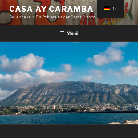
Zum
CASA AY CARAMBA
DE
Inhalt
Ferienhaus in Els Poblets an der Costa Blanca
springen
Menü