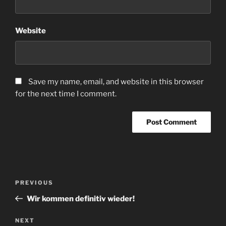
Website
Save my name, email, and website in this browser
for the next time I comment.
Post
Previous
PREVIOUS
navigation
Post
Wir kommen definitiv wieder!
Next
NEXT