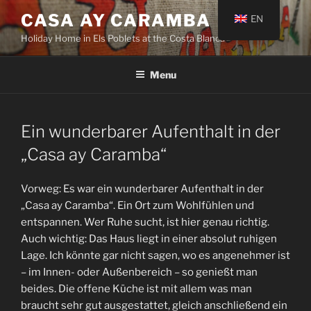
Skip
CASA AY CARAMBA
EN
to
Holiday Home in Els Poblets at the Costa Blanca
content
Menu
Ein wunderbarer Aufenthalt in der
„Casa ay Caramba“
Vorweg: Es war ein wunderbarer Aufenthalt in der
„Casa ay Caramba“. Ein Ort zum Wohlfühlen und
entspannen. Wer Ruhe sucht, ist hier genau richtig.
Auch wichtig: Das Haus liegt in einer absolut ruhigen
Lage. Ich könnte gar nicht sagen, wo es angenehmer ist
– im Innen- oder Außenbereich – so genießt man
beides. Die offene Küche ist mit allem was man
braucht sehr gut ausgestattet, gleich anschließend ein