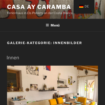
Zum
CASA AY CARAMBA
DE
Inhalt
Ferienhaus in Els Poblets an der Costa Blanca
springen
Menü
GALERIE-KATEGORIE:
INNENBILDER
Innen